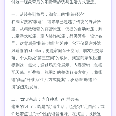
讨这一现象背后的消费新趋势与生活方式变迁。
一、从装备到符号：淘宝上的“帐篷经济”
在淘宝搜索“帐篷”，结果早已超越了传统的野营帐
篷。从精致轻奢的露营帐篷、便捷的自动帐篷，到
儿童游戏帐篷、室内装饰帐篷，品类繁多，设计各
异。这背后是“帐篷”功能的延伸：它不仅是户外遮
风避雨的 shelter，更是家庭亲子空间、朋友社交聚
落、个人独处“第三空间”的载体。淘宝商家敏锐捕
捉到这一需求，通过场景化展示、内容营销（如搭
配天幕、折叠椅、氛围灯的整体解决方案），将帐
篷“商品”升维为“生活方式提案”，驱动着“帐篷经
济”的蓬勃发展。
二、“zhu”杂志：内容种草与社群共鸣
这里的“zhu”，既是“筑”造生活，也是“驻”足自然，或
许还带点“主”张个性的谐音趣味。在淘宝，以帐篷