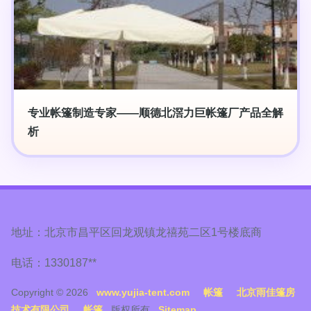
专业帐篷制造专家——顺德北滘力巨帐篷厂产品全解
析
地址：北京市昌平区回龙观镇龙禧苑二区1号楼底商
电话：1330187**
Copyright © 2026
www.yujia-tent.com
帐篷
北京雨佳篷房
技术有限公司
帐篷
版权所有
Sitemap