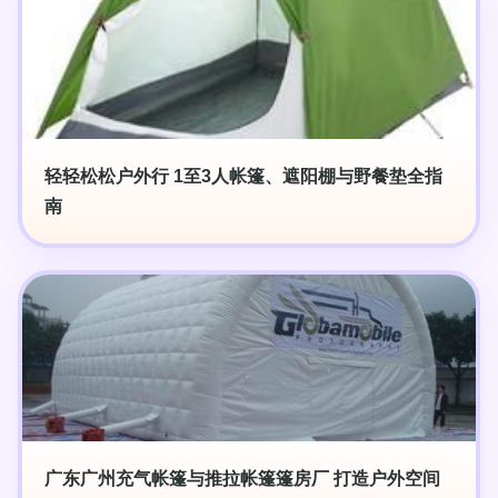
轻轻松松户外行 1至3人帐篷、遮阳棚与野餐垫全指
南
广东广州充气帐篷与推拉帐篷篷房厂 打造户外空间